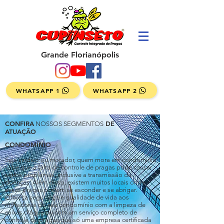
Grande Florianópolis
WHATSAPP 1
WHATSAPP 2
CONFIRA
DE
NOSSOS SEGMENTOS
ATUAÇÃO
CONDOMÍNIO
Seja síndico ou morador, quem mora em condomínio
sabe que a falta de controle de pragas pode causar
sérios problemas, inclusive a transmissão de
doenças. Além disso, existem muitos locais onde
essas pragas podem se esconder e se abrigar.
Ofereça segurança e qualidade de vida aos
moradores do seu condomínio com a limpeza de
caixas d’água ou com um serviço completo de
controle de pragas que só uma empresa certificada