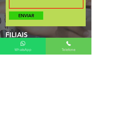
ENVIAR
FILIAIS
WhatsApp
Telefone
Imbituba, Garopaba e Região:
(48)
4105-0015/ (48) 99927-8783
Criciúma e Região
:
(48) 99927-8783
​Rancho Queimado e região:
(48)
99927-8783
Vale do Itajaí, Baln. Camboriú e
Região
:
(47) 99258-3396