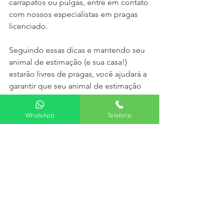
carrapatos ou pulgas, entre em contato 
com nossos especialistas em pragas 
licenciado. 
Seguindo essas dicas e mantendo seu 
animal de estimação (e sua casa!) 
estarão livres de pragas, você ajudará a 
garantir que seu animal de estimação 
tenha muitos anos felizes e saudáveis ​​
pela frente.
WhatsApp
Telefone
Ver tudo
Posts recentes